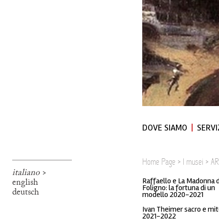
DOVE SIAMO
SERVI
Home Page
>
I musei
>
AR
italiano
>
english
Raffaello e La Madonna d
Foligno: la fortuna di un
deutsch
modello 2020-2021
Ivan Theimer sacro e mi
2021-2022