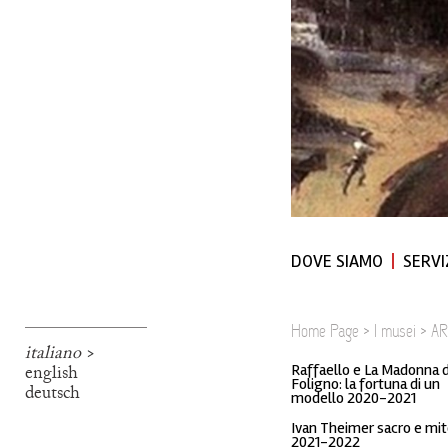
DOVE SIAMO
SERVI
Home Page
>
I musei
>
AR
italiano
>
english
Raffaello e La Madonna d
Foligno: la fortuna di un
deutsch
modello 2020-2021
Ivan Theimer sacro e mi
2021-2022