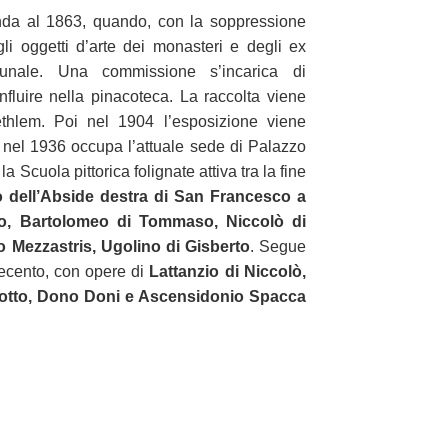
anda al 1863, quando, con la soppressione
egli oggetti d’arte dei monasteri e degli ex
unale. Una commissione s’incarica di
fluire nella pinacoteca. La raccolta viene
ethlem. Poi nel 1904 l’esposizione viene
o nel 1936 occupa l’attuale sede di Palazzo
a Scuola pittorica folignate attiva tra la fine
o dell’Abside destra di San Francesco a
io, Bartolomeo di Tommaso, Niccolò di
o Mezzastris, Ugolino di Gisberto
. Segue
uecento, con opere di
Lattanzio di Niccolò,
riotto, Dono Doni e Ascensidonio Spacca