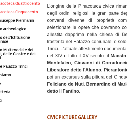
nacoteca Quattrocento
L’origine della Pinacoteca civica rim
nacoteca Cinquecento
degli ordini religiosi, la gran parte d
Giuseppe Piermarini
conventi divenne di proprietà com
selezionare le opere che dovranno con
o archeologico
allestita dapprima nella chiesa di B
 dell'Istituzione
nale
trasferita nel Palazzo comunale, e sol
Trinci. L'attuale allestimento documenta l
 Multimediale dei
i, delle Giostre e dei
del XIV e tutto il XV secolo:
il Maestr
i
Montefalco, Giovanni di Corraducc
 Palazzo Trinci
Liberatore detto l’Alunno, Pierantoni
 siamo
poi un excursus sulla pittura del Cinq
o
Feliciano de Nuti, Bernardino di Ma
detto il Fantino.
etteria
i
CIVIC PICTURE GALLERY