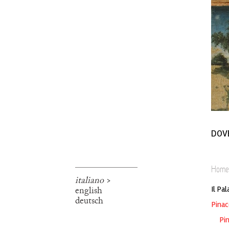
DOV
Home
italiano
>
english
Il Pa
deutsch
Pinac
Pi