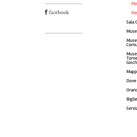
Pi
facebook
Pi
Sala 
Muse
Museo
Comu
Museo
Torne
Gioch
Mappe
Dove
Orari
Bigli
Serviz