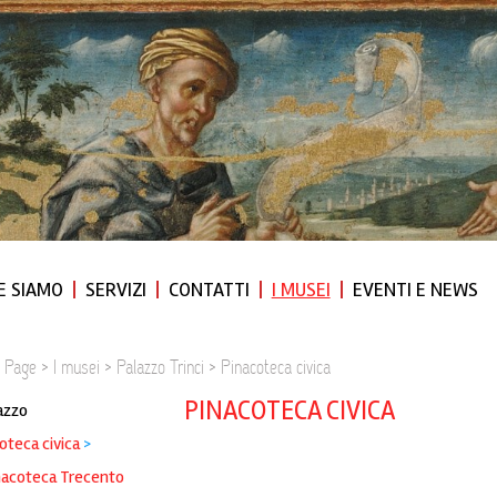
E SIAMO
SERVIZI
CONTATTI
I MUSEI
EVENTI E NEWS
 Page
>
I musei
>
Palazzo Trinci
>
Pinacoteca civica
PINACOTECA CIVICA
lazzo
oteca civica
>
nacoteca Trecento